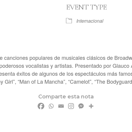
EVENT TYPE
Internacional
ndar
iCalendar
Office 365
de canciones populares de musicales clásicos de Broad
oderosos vocalistas y artistas. Presentado por Glauco A
presenta éxitos de algunos de los espectáculos más famo
ny Girl”, “Man of La Mancha”, “Camelot”, “The Bodygua
Comparte esta nota