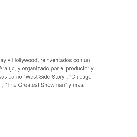
Outlook Live
way y Hollywood, reinventados con un
raujo, y organizado por el productor y
sos como “West Side Story”, “Chicago”,
rd”, “The Greatest Showman” y más.