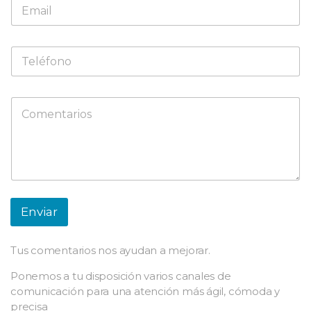
C
o
r
r
T
e
e
o
l
e
é
l
C
f
e
o
o
c
m
n
t
e
o
r
n
ó
t
n
a
i
r
c
i
Enviar
o
o
*
o
m
Tus comentarios nos ayudan a mejorar.
e
n
Ponemos a tu disposición varios canales de
s
comunicación para una atención más ágil, cómoda y
a
precisa