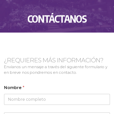
CONTÁCTANOS
¿REQUIERES MÁS INFORMACIÓN?
Envíanos un mensaje a través del siguiente formulario y
en breve nos pondremos en contacto.
Nombre
*