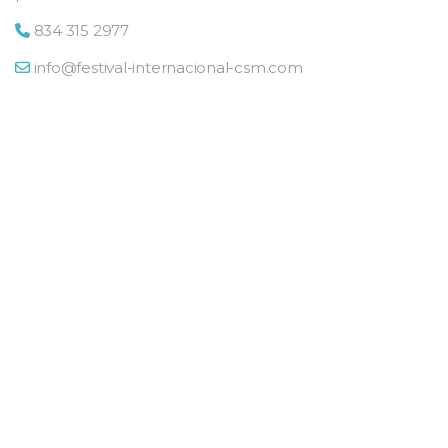
j
e
834 315 2977
info@festival-internacional-csm.com